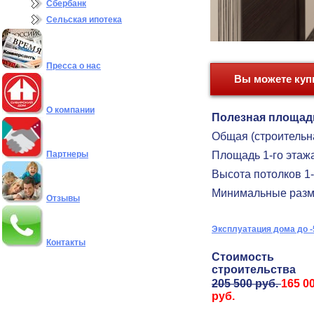
Сбербанк
Сельская ипотека
Пресса о нас
Вы можете купи
О компании
Полезная площад
Общая (строительн
Партнеры
Площадь 1-го этаж
Высота потолков 1-
Минимальные разм
Отзывы
Эксплуатация дома до -
Контакты
Стоимость
строительства
2
05
5
00 руб.
1
65
0
руб.