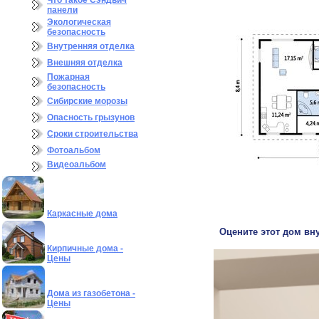
Что такое Сэндвич
панели
Экологическая
безопасность
Внутренняя отделка
Внешняя отделка
Пожарная
безопасность
Сибирские морозы
Опасность грызунов
Сроки строительства
Фотоальбом
Видеоальбом
Каркасные дома
Оцените этот дом вну
Кирпичные дома -
Цены
Дома из газобетона -
Цены