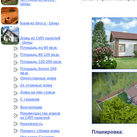
Цены
Бани из бруса - Цены
Дома из СИП панелей
- Цены
Площадь до 80 кв.м.
Площадь 80-120 кв.м.
Площадь 120-200 кв.м.
Площадь более 200
кв.м.
Одноэтажные дома
2х-этажные дома
Дома на две семьи
С гаражом
Вентиляция
Преимущества домов
из СИП панелей
Надежность
Процесс сборки дома
Планировка: