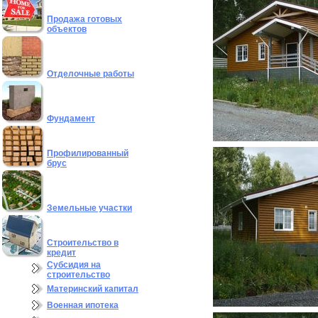
Продажа готовых
объектов
Отделочные работы
Фундамент
Профилированный
брус
Земельные участки
Строительство в
кредит
Субсидия на
строительство
Материнский капитал
Военная ипотека