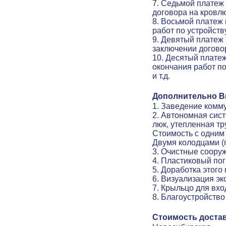
7. Седьмой платеж
договора на кровл
8. Восьмой платеж
работ по устройств
9. Девятый платеж 
заключении договор
10. Десятый платеж
окончания работ по
и т.д.
Дополнительно Вы
1. Заведение комму
2. Автономная сис
люк, утепленная тр
Стоимость с одним
Двумя колодцами (
3. Очистные соору
4. Пластиковый по
5
.
Доработка этого
6
.
Визуализация эк
7.
Крыльцо для вхо
8
.
Благоустройство
Стоимость достав