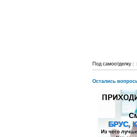
Под самоотделку :
Остались вопросы
С
БРУС, 
Из чего лучш