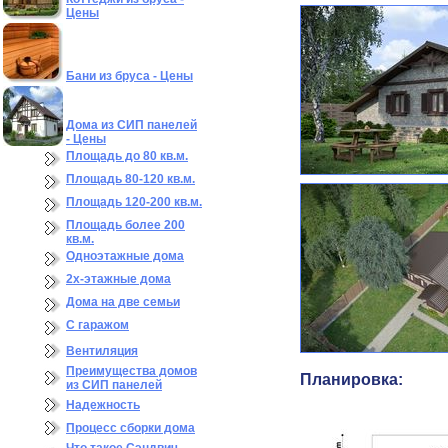
Цены
Бани из бруса - Цены
Дома из СИП панелей
- Цены
Площадь до 80 кв.м.
Площадь 80-120 кв.м.
Площадь 120-200 кв.м.
Площадь более 200
кв.м.
Одноэтажные дома
2х-этажные дома
Дома на две семьи
С гаражом
Вентиляция
Преимущества домов
Планировка:
из СИП панелей
Надежность
Процесс сборки дома