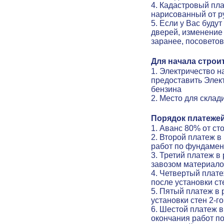
4. Кадастровый пла
нарисованный от р
5. Если у Вас буду
дверей, изменение 
заранее, посовето
Для начала строи
1. Электричество н
предоставить Элек
бензина
2. Место для скла
Порядок платежей
1. Аванс 80% от с
2. Второй платеж 
работ по фундамен
3. Третий платеж в
завозом материало
4. Четвертый плат
после установки ст
5. Пятый платеж в
установки стен 2-г
6. Шестой платеж в
окончания работ по