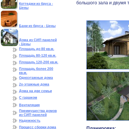
большого зала и двумя 
Коттеджи из бруса -
Цены
Бани из бруса - Цены
Дома из СИП панелей
- Цены
Площадь до 80 кв.м.
Площадь 80-120 кв.м.
Площадь 120-200 кв.м.
Площадь более 200
кв.м.
Одноэтажные дома
2х-этажные дома
Дома на две семьи
С гаражом
Вентиляция
Преимущества домов
из СИП панелей
Надежность
Процесс сборки дома
Планировка: