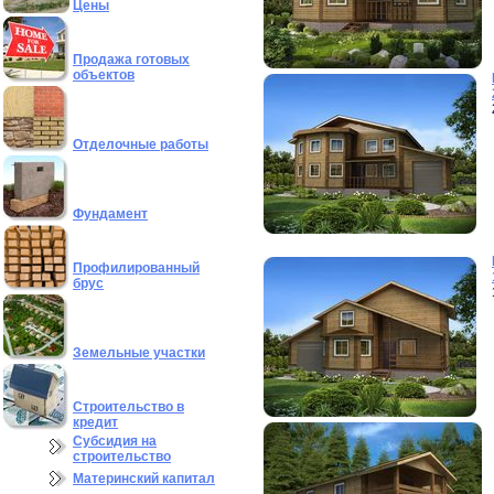
Цены
Продажа готовых
объектов
Отделочные работы
Фундамент
Профилированный
брус
Земельные участки
Строительство в
кредит
Субсидия на
строительство
Материнский капитал