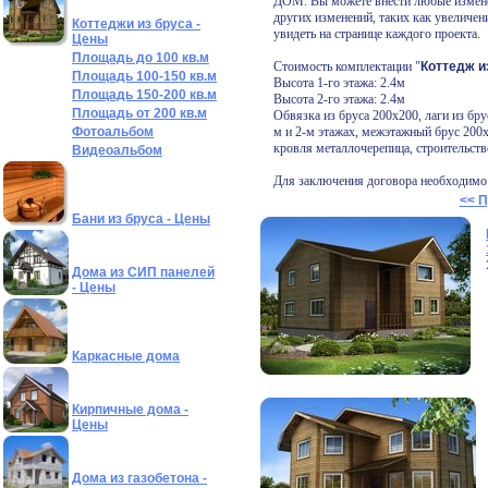
ДОМ. Вы можете внести любые изменен
других изменений, таких как увеличен
Коттеджи из бруса -
увидеть на странице каждого проекта.
Цены
Площадь до 100 кв.м
Стоимость комплектации "
Коттедж и
Площадь 100-150 кв.м
Высота 1-го этажа: 2.4м
Площадь 150-200 кв.м
Высота 2-го этажа: 2.
4
м
Площадь от 200 кв.м
Обвязка из бруса 200х200, лаги из бр
Фотоальбом
м и 2-м этажах, межэтажный брус 200
кровля
металлочерепица
, строительст
Видеоальбом
Для заключения договора необходимо 
<< 
Бани из бруса - Цены
Дома из СИП панелей
- Цены
Каркасные дома
Кирпичные дома -
Цены
Дома из газобетона -