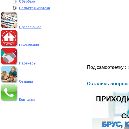
Сбербанк
Сельская ипотека
Пресса о нас
О компании
Партнеры
Под самоотделку :
Отзывы
Остались вопросы
Контакты
С
БРУС, 