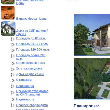
Цены
Бани из бруса - Цены
Дома из СИП панелей
- Цены
Площадь до 80 кв.м.
Площадь 80-120 кв.м.
Площадь 120-200 кв.м.
Площадь более 200
кв.м.
Одноэтажные дома
2х-этажные дома
Дома на две семьи
С гаражом
Вентиляция
Преимущества домов
из СИП панелей
Надежность
Процесс сборки дома
Планировка: