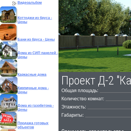
Видеоальбом
Коттеджи из бруса -
Цены
Бани из бруса - Цены
Дома из СИП панелей -
Цены
Каркасные дома
Проект Д-2 "К
Кирпичные дома -
Общая площадь:
Цены
Количество комнат:
Дома из газобетона -
Этажность:
Цены
Габариты:
Продажа готовых
объектов