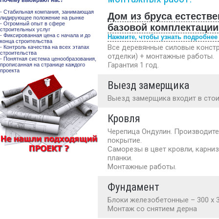
Почему выбирают нас?
- Стабильная компания, занимающая
Дом из бруса естеств
лидирующее положение на рынке
- Огромный опыт в сфере
базовой комплектации
строительных услуг
- Фиксированная цена с начала и до
Нажмите, чтобы узнать подробнее
конца строительства
Все деревянные силовые констр
- Контроль качества на всех этапах
строительства
отделки) + монтажные работы.
- Понятная система ценообразования,
Гарантия 1 год.
прописанная на странице каждого
проекта
Выезд замерщика
Выезд замерщика входит в стои
Кровля
Черепица Ондулин. Производител
покрытие.
Саморезы в цвет кровли, карни
планки.
Монтажные работы.
Фундамент
Блоки железобетонные – 300 х 3
Монтаж со снятием дерна