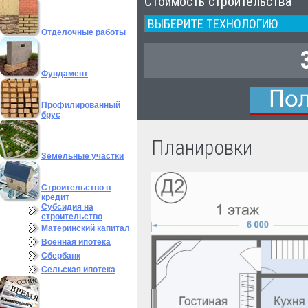
Стоимость строительства
Отделочные работы
Фундамент
Профилированный
брус
Планировки
Земельные участки
Строительство в
кредит
Субсидия на
строительство
Материнский капитал
Военная ипотека
Сбербанк
Сельская ипотека