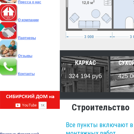
Пресса о нас
О компании
Партнеры
Отзывы
КАРКАС
СУХО
Контакты
324 194 руб
425 0
Строительство
Все пункты включают в
монтажных работ.