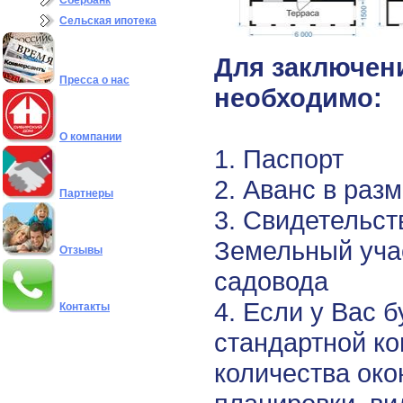
Сбербанк
Сельская ипотека
Для заключен
Пресса о нас
необходимо:
О компании
1. Паспорт
2. Аванс в раз
Партнеры
3. Свидетельст
Земельный уча
Отзывы
садовода
4. Если у Вас 
Контакты
стандартной к
количества око