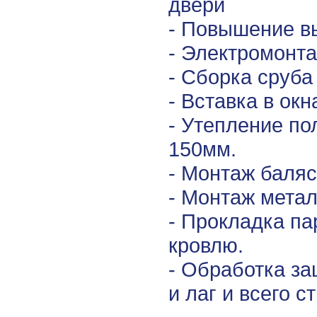
двери
- Повышение вы
- Электромонт
- Сборка сруба
- Вставка в окн
- Утепление по
150мм.
- Монтаж баляс
- Монтаж мета
- Прокладка па
кровлю.
- Обработка з
и лаг и всего с