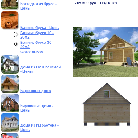
705 600 руб.
- Под Ключ
Коттеджи из бруса -
Цены
Бани из бруса - Цены
Бани из бруса 10 -
20м2
Бани из бруса 30 -
40м2
Фотоальбом
Дома из СИП панелей
- Цены
Каркасные дома
Кирпичные дома -
Цены
Дома из газобетона -
Цены