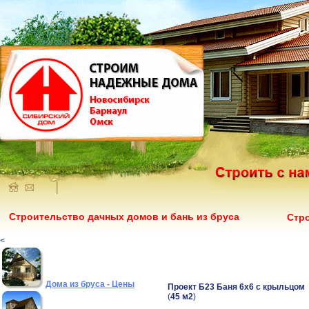
Строительство дачных домов и бань из бруса
Стр
<
Дома из бруса - Цены
Проект Б23 Баня 6х
6
с крыльцом
(
45 м2
)